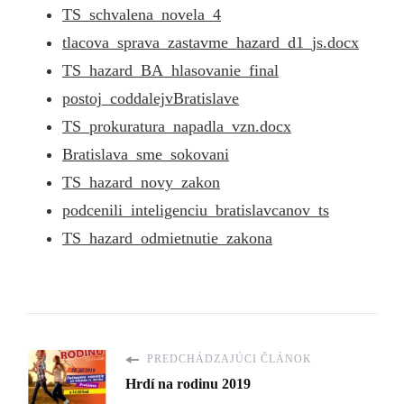
TS_schvalena_novela_4
tlacova_sprava_zastavme_hazard_d1_js.docx
TS_hazard_BA_hlasovanie_final
postoj_coddalejvBratislave
TS_prokuratura_napadla_vzn.docx
Bratislava_sme_sokovani
TS_hazard_novy_zakon
podcenili_inteligenciu_bratislavcanov_ts
TS_hazard_odmietnutie_zakona
PREDCHÁDZAJÚCI ČLÁNOK
Hrdí na rodinu 2019