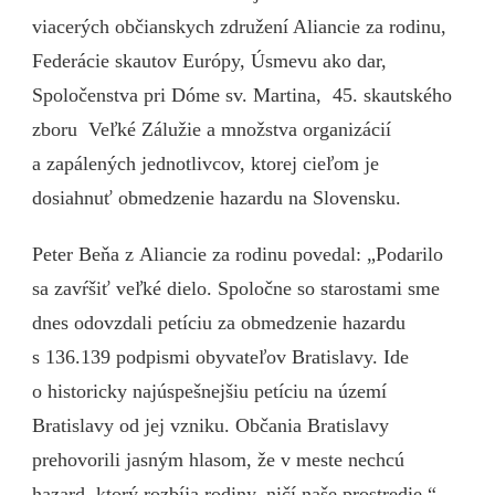
viacerých občianskych združení Aliancie za rodinu,
Federácie skautov Európy, Úsmevu ako dar,
Spoločenstva pri Dóme sv. Martina, 45. skautského
zboru Veľké Zálužie a množstva organizácií
a zapálených jednotlivcov, ktorej cieľom je
dosiahnuť obmedzenie hazardu na Slovensku.
Peter Beňa z Aliancie za rodinu povedal: „Podarilo
sa zavŕšiť veľké dielo. Spoločne so starostami sme
dnes odovzdali petíciu za obmedzenie hazardu
s 136.139 podpismi obyvateľov Bratislavy. Ide
o historicky najúspešnejšiu petíciu na území
Bratislavy od jej vzniku. Občania Bratislavy
prehovorili jasným hlasom, že v meste nechcú
hazard, ktorý rozbíja rodiny, ničí naše prostredie.“