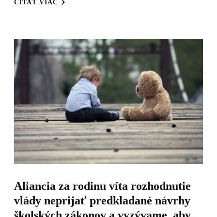
ČÍTAŤ VIAC
Aliancia za rodinu víta rozhodnutie
vlády neprijať predkladané návrhy
školských zákonov a vyzývame, aby