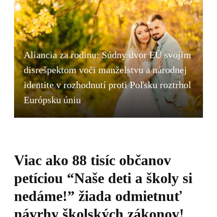
Aliancia za rodinu: Súdny dvor EÚ svojim
disrešpektom voči manželstvu a národnej
identite v rozhodnutí proti Poľsku roztrhol
Európsku úniu
Viac ako 88 tisíc občanov
petíciou “Naše deti a školy si
nedáme!” žiada odmietnuť
návrhy školských zákonov!