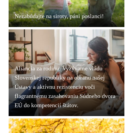
Nezabúdajte na siroty, páni poslanci!
Aliancia za rodinu: Vyzývame vládu
Slovenskej republiky na obranu našej
Ústavy a aktívnu rezistenciu voči
flagrantnému zasahovaniu Súdneho dvora
EÚ do kompetencií štátov.