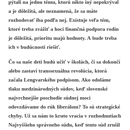
pýtali na jednu tému, ktorú nikto iný nepokrýval
a je dôležitá, ale neznamená, že sa máte
rozhodovať iba podľa nej. Existuje veľa tém,
ktoré treba zvážiť a hoci finančná podpora rodín
je dôležitá, prioritu majú hodnoty. A bude treba
ich v budúcnosti riešiť.
Čo sa naše deti budú učiť v školách, či sa dokončí
alebo zastaví transsexuálna revolúcia, ktorá
začala Lengvarského podpisom. Ako odoláme
tlaku medzinárodných súdov, keď slovenské
najvrchnejšie poschodie súdnej moci
odovzdávame do rúk liberálom? To sú strategické
chyby. Už sa nám to kruto vracia v rozhodnutiach
Najvyššieho správneho súdu, keď tento súd zrušil