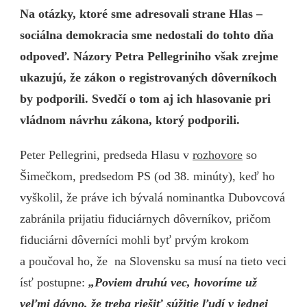
Na otázky, ktoré sme adresovali strane Hlas –
sociálna demokracia sme nedostali do tohto dňa
odpoveď. Názory Petra Pellegriniho však zrejme
ukazujú, že zákon o registrovaných dôverníkoch
by podporili. Svedčí o tom aj ich hlasovanie pri
vládnom návrhu zákona, ktorý podporili.
Peter Pellegrini, predseda Hlasu v
rozhovore
so
Šimečkom, predsedom PS (od 38. minúty), keď ho
vyškolil, že práve ich bývalá nominantka Dubovcová
zabránila prijatiu fiduciárnych dôverníkov, pričom
fiduciárni dôverníci mohli byť prvým krokom
a poučoval ho, že na Slovensku sa musí na tieto veci
ísť postupne:
„
Poviem druhú vec, hovoríme už
veľmi dávno, že treba riešiť súžitie ľudí v jednej