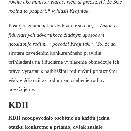
rovine ako minister Karas, viem si predstaviť, že Sme
rodina to podporí,“ vyhlásil Krajniak.
Postoj
zaznamenal nasledovnú reakciu:
„…Zákon o
fiduciárnych dôverníkoch žiadnym spôsobom
neoslabuje rodinu,“ povedal Krajniak.“
To, že sa
sirotám zavedením konkurenčného pravidla
prihliadania na fiduciárne vyhlásenie obmedzuje ich
právo vyrastať s najbližšími rodinnými príbuznými
však v Aliancii za rodinu za oslabenie rodiny
považujeme.
KDH
KDH neodpovedalo osobitne na každú jednu
otázku konkrétne a priamo, avšak zaslalo