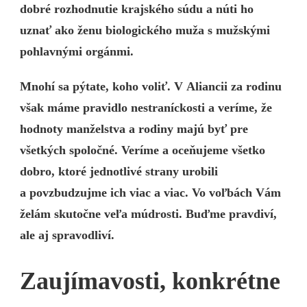
dobré rozhodnutie krajského súdu a núti ho
uznať ako ženu biologického muža s mužskými
pohlavnými orgánmi.
Mnohí sa pýtate, koho voliť. V Aliancii za rodinu
však máme pravidlo nestraníckosti a veríme, že
hodnoty manželstva a rodiny majú byť pre
všetkých spoločné. Veríme a oceňujeme všetko
dobro, ktoré jednotlivé strany urobili
a povzbudzujme ich viac a viac. Vo voľbách Vám
želám skutočne veľa múdrosti. Buďme pravdiví,
ale aj spravodliví.
Zaujímavosti, konkrétne