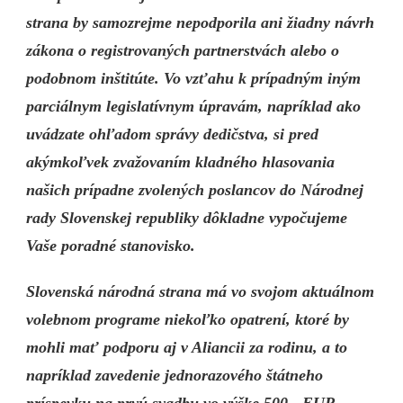
strana by samozrejme nepodporila ani žiadny návrh
zákona o registrovaných partnerstvách alebo o
podobnom inštitúte. Vo vzťahu k prípadným iným
parciálnym legislatívnym úpravám, napríklad ako
uvádzate ohľadom správy dedičstva, si pred
akýmkoľvek zvažovaním kladného hlasovania
našich prípadne zvolených poslancov do Národnej
rady Slovenskej republiky dôkladne vypočujeme
Vaše poradné stanovisko.
Slovenská národná strana má vo svojom aktuálnom
volebnom programe niekoľko opatrení, ktoré by
mohli mať podporu aj v Aliancii za rodinu, a to
napríklad zavedenie jednorazového štátneho
príspevku na prvú svadbu vo výške 500,- EUR,