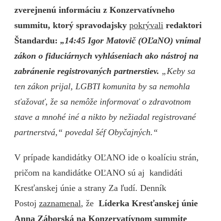
zverejnenú informáciu z Konzervatívneho
summitu, ktorý spravodajsky
pokrývali
redaktori
Štandardu:
„14:45 Igor Matovič (OĽaNO) vnímal
zákon o fiduciárnych vyhláseniach ako nástroj na
zabránenie registrovaných partnerstiev.
„Keby sa
ten zákon prijal, LGBTI komunita by sa nemohla
sťažovať, že sa nemôže informovať o zdravotnom
stave a mnohé iné a nikto by nežiadal registrované
partnerstvá,“ povedal šéf Obyčajných.“
V prípade kandidátky OĽANO ide o koalíciu strán,
pričom na kandidátke OĽANO sú aj kandidáti
Kresťanskej únie a strany Za ľudí. Denník
Postoj
zaznamenal
, že
Líderka Kresťanskej únie
Anna Záborská na Konzervatívnom summite