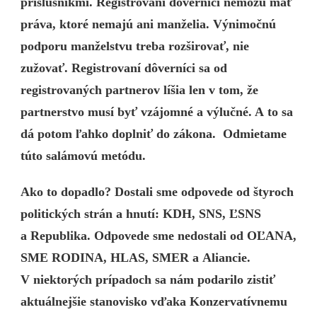
príslušníkmi. Registrovaní dôverníci nemôžu mať
práva, ktoré nemajú ani manželia. Výnimočnú
podporu manželstvu treba rozširovať, nie
zužovať. Registrovaní dôverníci sa od
registrovaných partnerov líšia len v tom, že
partnerstvo musí byť vzájomné a výlučné. A to sa
dá potom ľahko doplniť do zákona. Odmietame
túto salámovú metódu.
Ako to dopadlo? Dostali sme odpovede od štyroch
politických strán a hnutí: KDH, SNS, ĽSNS
a Republika. Odpovede sme nedostali od OĽANA,
SME RODINA, HLAS, SMER a Aliancie.
V niektorých prípadoch sa nám podarilo zistiť
aktuálnejšie stanovisko vďaka Konzervatívnemu