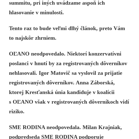
summitu, pri iných uvádzame aspoň ich
hlasovanie v minulosti.
Tento raz to bude veľmi dlhý článok, preto Vám
to najskôr zhrniem.
OĽANO neodpovedalo. Niektorí konzervatívni
poslanci v hnutí by za registrovaných dôverníkov
nehlasovali. Igor Matovič sa vyslovil za prijatie
registrovaných dôverníkov. Anna Záborská,
ktorej Kresťanská únia kandiduje v koalícii
s OĽANO však v registrovaných dôverníkoch vidí
riziko.
SME RODINA neodpovedala. Milan Krajniak,
podpredseda SME RODINA podporuje