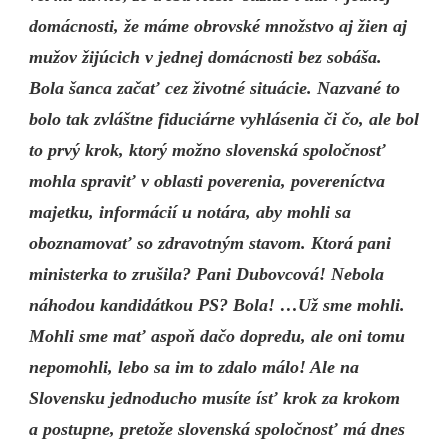
domácnosti, že máme obrovské množstvo aj žien aj
mužov žijúcich v jednej domácnosti bez sobáša.
Bola šanca začať cez životné situácie. Nazvané to
bolo tak zvláštne fiduciárne vyhlásenia či čo, ale bol
to prvý krok, ktorý možno slovenská spoločnosť
mohla spraviť v oblasti poverenia, povereníctva
majetku, informácií u notára, aby mohli sa
oboznamovať so zdravotným stavom. Ktorá pani
ministerka to zrušila? Pani Dubovcová! Nebola
náhodou kandidátkou PS? Bola! …Už sme mohli.
Mohli sme mať aspoň dačo dopredu, ale oni tomu
nepomohli, lebo sa im to zdalo málo! Ale na
Slovensku jednoducho musíte ísť krok za krokom
a postupne, pretože slovenská spoločnosť má dnes