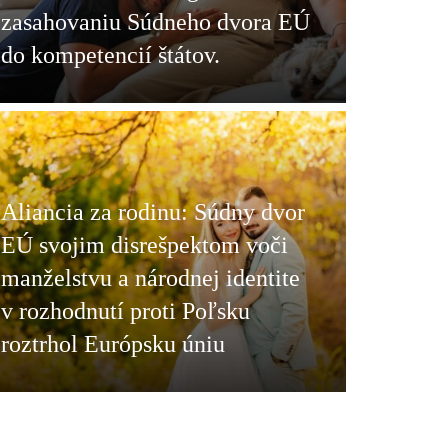
zasahovaniu Súdneho dvora EÚ
do kompetencií štátov.
Aliancia za rodinu: Súdny dvor
EÚ svojim disrešpektom voči
manželstvu a národnej identite
v rozhodnutí proti Poľsku
roztrhol Európsku úniu