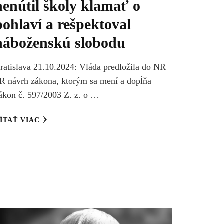
nenútil školy klamať o
pohlaví a rešpektoval
náboženskú slobodu
ratislava 21.10.2024: Vláda predložila do NR
R návrh zákona, ktorým sa mení a dopĺňa
ákon č. 597/2003 Z. z. o …
ÍTAŤ VIAC