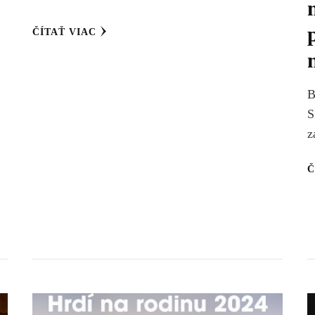
ČÍTAŤ VIAC
B
S
z
Č