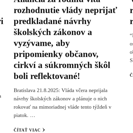
rozhodnutie vlády neprijať
i
predkladané návrhy
školských zákonov a
“
vyzývame, aby
o
pripomienky občanov,
o
S
cirkví a súkromných škôl
boli reflektované!
Č
Bratislava 21.8.2025: Vláda včera neprijala
a
návrhy školských zákonov a plánuje o nich
rokovať na mimoriadnej vláde tento týždeň v
piatok. …
ČÍTAŤ VIAC