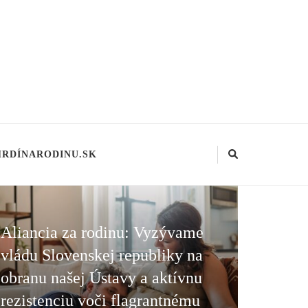
HRDÍNARODINU.SK
Aliancia za rodinu: Vyzývame
vládu Slovenskej republiky na
obranu našej Ústavy a aktívnu
rezistenciu voči flagrantnému