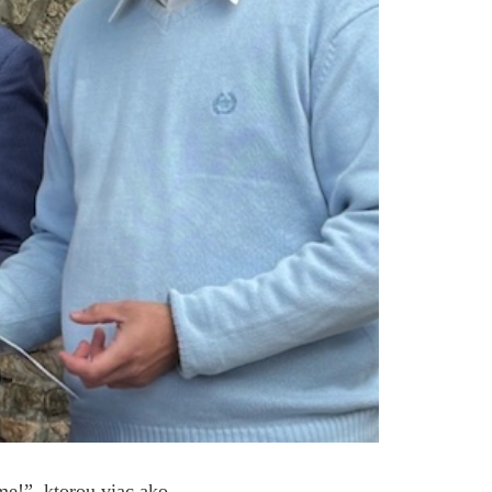
áme!”, ktorou viac ako …