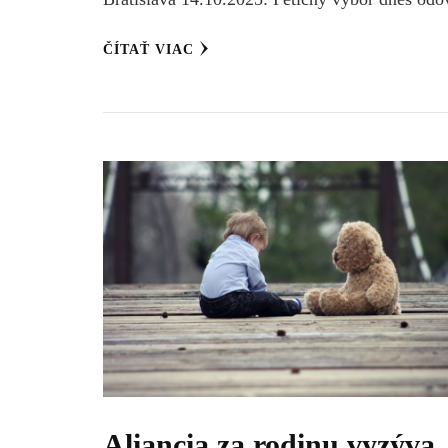
ČÍTAŤ VIAC
Aliancia za rodinu vyzýva