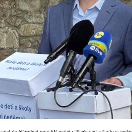
vzdal do Národnej rady SR petíciu “Naše deti a školy si ned