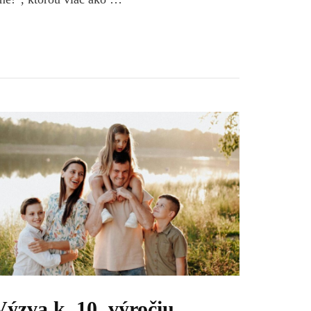
Výzva k 10. výročiu