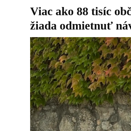
Viac ako 88 tisíc ob
žiada odmietnuť ná