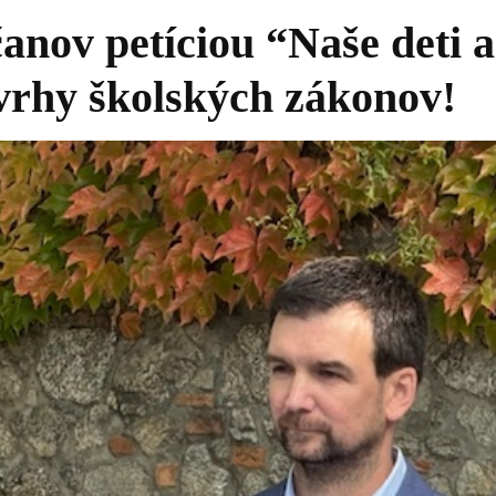
čanov petíciou “Naše deti 
vrhy školských zákonov!