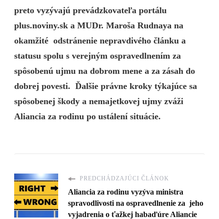
preto vyzývajú prevádzkovateľa portálu
plus.noviny.sk a MUDr. Maroša Rudnaya na
okamžité odstránenie nepravdivého článku a
statusu spolu s verejným ospravedlnením za
spôsobenú ujmu na dobrom mene a za zásah do
dobrej povesti. Ďalšie právne kroky týkajúce sa
spôsobenej škody a nemajetkovej ujmy zváži
Aliancia za rodinu po ustálení situácie.
PREDCHÁDZAJÚCI ČLÁNOK
Aliancia za rodinu vyzýva ministra
spravodlivosti na ospravedlnenie za jeho
vyjadrenia o ťažkej habaďúre Aliancie