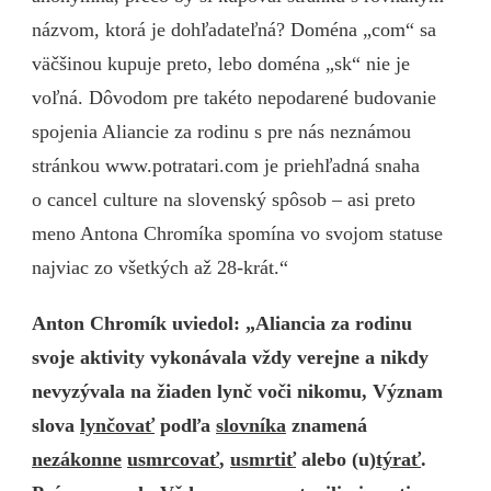
názvom, ktorá je dohľadateľná? Doména „com“ sa
väčšinou kupuje preto, lebo doména „sk“ nie je
voľná. Dôvodom pre takéto nepodarené budovanie
spojenia Aliancie za rodinu s pre nás neznámou
stránkou www.potratari.com je priehľadná snaha
o cancel culture na slovenský spôsob – asi preto
meno Antona Chromíka spomína vo svojom statuse
najviac zo všetkých až 28-krát.“
Anton Chromík uviedol: „Aliancia za rodinu
svoje aktivity vykonávala vždy verejne a nikdy
nevyzývala na žiaden lynč voči nikomu, Význam
slova
lynčovať
podľa
slovníka
znamená
nezákonne
usmrcovať
,
usmrtiť
alebo (u)
týrať
.