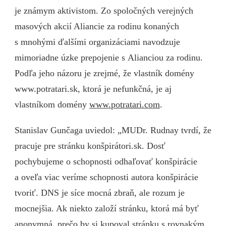
je známym aktivistom. Zo spoločných verejných
masových akcií Aliancie za rodinu konaných
s mnohými ďalšími organizáciami navodzuje
mimoriadne úzke prepojenie s Alianciou za rodinu.
Podľa jeho názoru je zrejmé, že vlastník domény
www.potratari.sk, ktorá je nefunkčná, je aj
vlastníkom domény
www.potratari.com
.
Stanislav Gunčaga uviedol: „MUDr. Rudnay tvrdí, že
pracuje pre stránku konšpirátori.sk. Dosť
pochybujeme o schopnosti odhaľovať konšpirácie
a oveľa viac veríme schopnosti autora konšpirácie
tvoriť. DNS je síce mocná zbraň, ale rozum je
mocnejšia. Ak niekto založí stránku, ktorá má byť
anonymná, prečo by si kupoval stránku s rovnakým