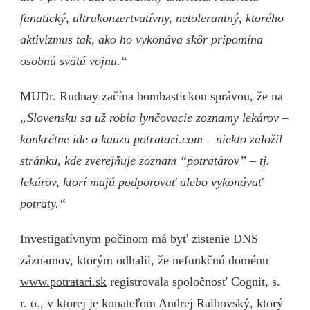
fanatický, ultrakonzertvatívny, netolerantný, ktorého
aktivizmus tak, ako ho vykonáva skôr pripomína
osobnú svätú vojnu.“
MUDr. Rudnay začína bombastickou správou, že na
„Slovensku sa už robia lynčovacie zoznamy lekárov –
konkrétne ide o kauzu potratari.com – niekto založil
stránku, kde zverejňuje zoznam “potratárov” – tj.
lekárov, ktorí majú podporovať alebo vykonávať
potraty.“
Investigatívnym počinom má byť zistenie DNS
záznamov, ktorým odhalil, že nefunkčnú doménu
www.potratari.sk
registrovala spoločnosť Cognit, s.
r. o., v ktorej je konateľom Andrej Ralbovský, ktorý