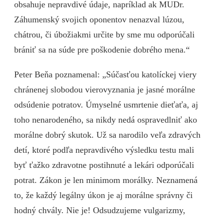
obsahuje nepravdivé údaje, napríklad ak MUDr.
Záhumenský svojich oponentov nenazval lúzou,
chátrou, či úbožiakmi určite by sme mu odporúčali
brániť sa na súde pre poškodenie dobrého mena.“
Peter Beňa poznamenal: „Súčasťou katolíckej viery
chránenej slobodou vierovyznania je jasné morálne
odsúdenie potratov. Úmyselné usmrtenie dieťaťa, aj
toho nenarodeného, sa nikdy nedá ospravedlniť ako
morálne dobrý skutok. Už sa narodilo veľa zdravých
detí, ktoré podľa nepravdivého výsledku testu mali
byť ťažko zdravotne postihnuté a lekári odporúčali
potrat. Zákon je len minimom morálky. Neznamená
to, že každý legálny úkon je aj morálne správny či
hodný chvály. Nie je! Odsudzujeme vulgarizmy,