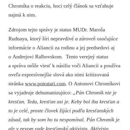
Chromíka o reakciu, hoci celý článok sa vzťahuje
najmä k nim.
Zdrojom tejto správy je status MUDr. Maroša
Rudnaya, ktorý šíri nepravdivé
a zároveň osočujúce
informácie o Aliancii za rodinu a jej predsedovi aj
o Andrejovi Ralbovskom. Tento verejný status
a správa môže viesť k násiliu voči Aliancii a používa
oveľa expresívnejšie slová ako nimi kritizovaná
stránka
www.potratari.com
. O Antonovi Chromíkovi
sa vyjadruje dehumanizujúco:
„Pán Chromík nie je
kresťan. Teda, kresťan asi je. Keby bol iba kresťan a
to je celé, proste človek žijúci podľa kresťanských
zásad, tak by som ho tu nespomínal. Pán Chromík je
ale v prvom rade kresťanský aktivista. Aktivista