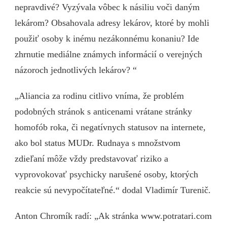
nepravdivé? Vyzývala vôbec k násiliu voči daným
lekárom? Obsahovala adresy lekárov, ktoré by mohli
použiť osoby k inému nezákonnému konaniu? Ide
zhrnutie mediálne známych informácií o verejných
názoroch jednotlivých lekárov? “
„Aliancia za rodinu citlivo vníma, že problém
podobných stránok s anticenami vrátane stránky
homofób roka, či negatívnych statusov na internete,
ako bol status MUDr. Rudnaya s množstvom
zdieľaní môže vždy predstavovať riziko a
vyprovokovať psychicky narušené osoby, ktorých
reakcie sú nevypočítateľné.“ dodal Vladimír Turenič.
Anton Chromík radí: „Ak stránka www.potratari.com