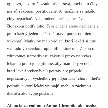
opilstvo, neveru či zradu priateľstva, hoci tieto činy
nie sú zákonom postihované. A snažíme sa takéto
činy nepáchať. Nenarodené dieťa sa nestáva
človekom podľa toho, či je chcené alebo nechcené a
preto každý jeden lekár má právo potrat odmietnuť
vykonať. Matky by mali vedieť, ktorí lekári si túto
výhradu vo svedomí uplatnili a ktorí nie. Zákon o
zdravotnej starostlivosti zakotvil právo na výber
lekára a preto je legitímne, aby mamičky vedeli,
ktorí lekári vykonávajú potraty a v prípade
nepriaznivých výsledkov jej odporučia “choré” dieťa
potratiť a ktorí lekári vnímajú snahu o záchranu
dieťaťa ako svoje poslanie.“
Aliancia za rodinu a Anton Chromík ako osoba,