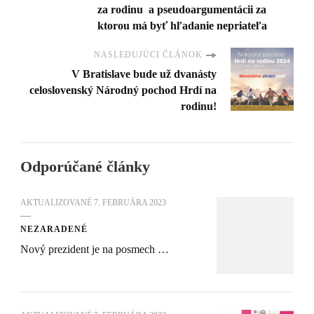
za rodinu a pseudoargumentácii za
ktorou má byť hľadanie nepriateľa
NASLEDUJÚCI ČLÁNOK
V Bratislave bude už dvanásty
celoslovenský Národný pochod Hrdí na
rodinu!
Odporúčané články
AKTUALIZOVANÉ
7. FEBRUÁRA 2023
NEZARADENÉ
Nový prezident je na posmech …