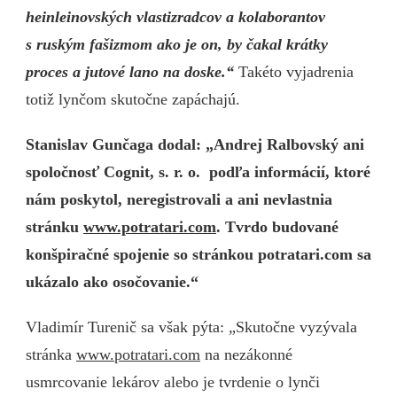
heinleinovských vlastizradcov a kolaborantov
s ruským fašizmom ako je on, by čakal krátky
proces a jutové lano na doske.“
Takéto vyjadrenia
totiž lynčom skutočne zapáchajú.
Stanislav Gunčaga dodal: „Andrej Ralbovský ani
spoločnosť Cognit, s. r. o. podľa informácií, ktoré
nám poskytol, neregistrovali a ani nevlastnia
stránku
www.potratari.com
. Tvrdo budované
konšpiračné spojenie so stránkou potratari.com sa
ukázalo ako osočovanie.“
Vladimír Turenič sa však pýta: „Skutočne vyzývala
stránka
www.potratari.com
na nezákonné
usmrcovanie lekárov alebo je tvrdenie o lynči