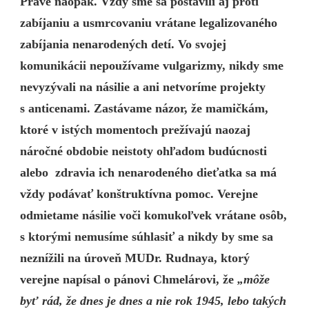
Práve naopak.
Vždy sme sa postavili aj proti
zabíjaniu a usmrcovaniu vrátane legalizovaného
zabíjania nenarodených detí. Vo svojej
komunikácii nepoužívame vulgarizmy, nikdy sme
nevyzývali na násilie a ani netvoríme projekty
s anticenami. Zastávame názor, že mamičkám,
ktoré v istých momentoch prežívajú naozaj
náročné obdobie neistoty ohľadom budúcnosti
alebo zdravia ich nenarodeného dieťatka sa má
vždy podávať konštruktívna pomoc. Verejne
odmietame násilie voči komukoľvek vrátane osôb,
s ktorými nemusíme súhlasiť a nikdy by sme sa
neznížili na úroveň MUDr. Rudnaya, ktorý
verejne napísal o pánovi Chmelárovi, že
„môže
byť rád, že dnes je dnes a nie rok 1945, lebo takých