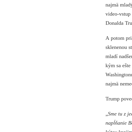
najmä mladýc
video-vstup
Donalda Tru
A potom pri
sklenenou st
mladí nadšen
kým sa ešte 
Washingtonu 
najmä nemec
Trump poved
„
Sme tu z j
napĺňanie B