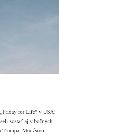
 „Friday for Life“ v USA!
eli zostať aj v bočných
da Trumpa. Množstvo