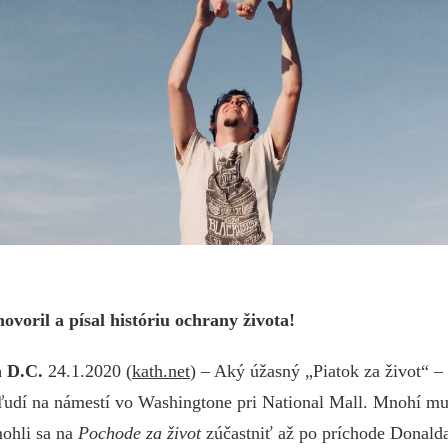
hovoril a písal históriu ochrany života!
 D.C.
24.1.2020 (
kath.net
) – Aký úžasný „Piatok za život“ –
 ľudí na námestí vo Washingtone pri National Mall. Mnohí mus
mohli sa na
Pochode za život
zúčastniť až po príchode Donal