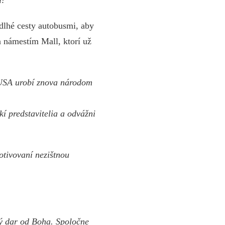
i!“
 dlhé cesty autobusmi, aby
 námestím Mall, ktorí už
 USA urobí znova národom
kí predstavitelia a odvážni
otivovaní nezištnou
tý dar od Boha. Spoločne