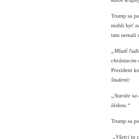
kútov krajin
Trump sa poď
mohli byť n
tam nemali 
„Mladí ľudi
chrániacim r
Prezident ko
študenti:
„Staráte sa 
láskou.“
Trump sa p
„Všetci tu 