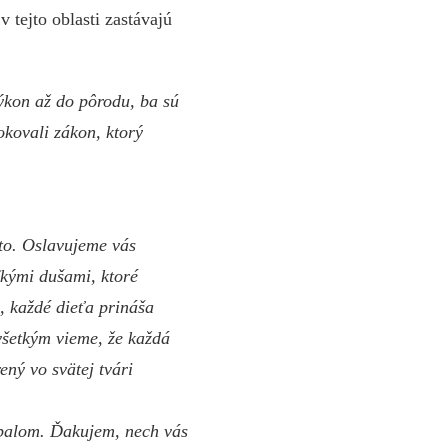
 tejto oblasti zastávajú
ýkon až do pôrodu, ba sú
kovali zákon, ktorý
to. Oslavujeme vás
ľkými dušami, ktoré
a, každé dieťa prináša
všetkým vieme, že každá
ený vo svätej tvári
ápalom. Ďakujem, nech vás