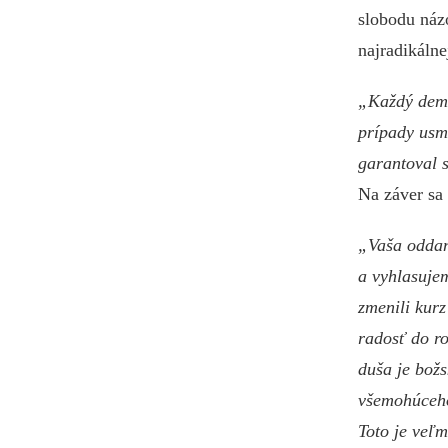
slobodu názo
najradikálne
„Každý demo
prípady usm
garantoval s
Na záver s
„Vaša oddan
a vyhlasuje
zmenili kurz
radosť do r
duša je božs
všemohúceh
Toto je veľ