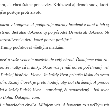
ru, ak chcú štátne príspevky. Kritizoval aj demokratov, ktorí v
jšie postoje proti životu:
krat v kongrese už podporuje potraty hradené z daní a ich v
rtenia dieťatka dokonca aj po pôrode! Demokrati dokonca blo
tarostlivosť o detí, ktoré potrat prežijú!“
a Trump poďakoval všetkým matkám:
osť a vaše vedenie pozdvihuje celý národ. Ďakujeme vám za 
me, že matky sú hrdinky. Skrze vás je náš národ požehnaný ve
 ľudskej histórie. Vieme, že každý život prináša lásku do svet
odín. Každý človek je preto hodný, aby bol chránený. A predo
ká a každý ľudský život – narodený, či nenarodený – bol stvor
o Boha. Ďakujem vám.
mi mimoriadna chvíľa. Milujem vás. A hovorím to s veľkým z