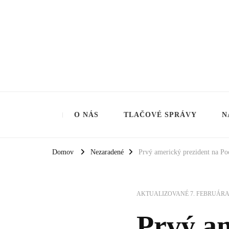
Aliancia za rodinu
O NÁS
TLAČOVÉ SPRÁVY
N
Domov
Nezaradené
Prvý americký prezident na Po
AKTUALIZOVANÉ
7. FEBRUÁRA
Prvý am