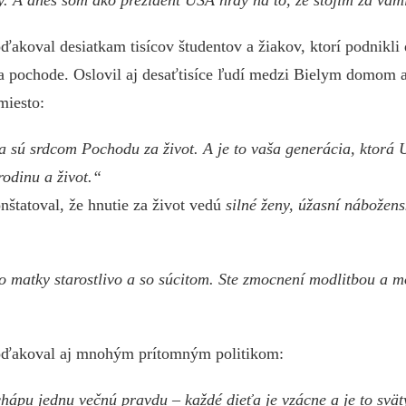
y. A dnes som ako prezident USA hrdý na to, že stojím za vam
akoval desiatkam tisícov študentov a žiakov, ktorí podnikli
a pochode. Oslovil aj desaťtisíce ľudí medzi Bielym domom a
miesto:
a sú srdcom Pochodu za život. A je to vaša generácia, ktorá
odinu a život.“
nštatoval, že hnutie za život vedú
silné ženy, úžasní nábožens
o matky starostlivo a so súcitom. Ste zmocnení modlitbou a m
oďakoval aj mnohým prítomným politikom:
chápu jednu večnú pravdu – každé dieťa je vzácne a je to svä