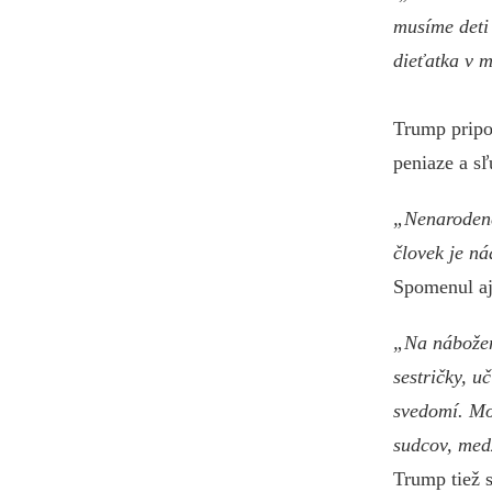
musíme deti
dieťatka v 
Trump pripom
peniaze a sľ
„Nenarodené
človek je ná
Spomenul aj
„Na nábožen
sestričky, u
svedomí. Mo
sudcov, med
Trump tiež s