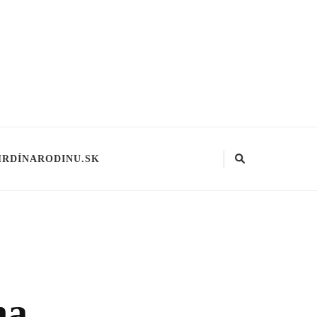
HRDÍNARODINU.SK
na