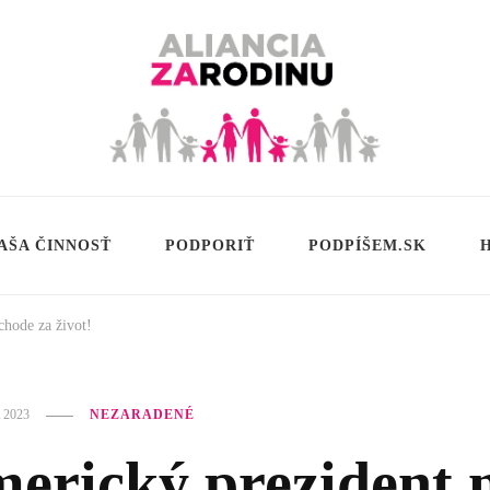
AŠA ČINNOSŤ
PODPORIŤ
PODPÍŠEM.SK
chode za život!
 2023
NEZARADENÉ
erický prezident 