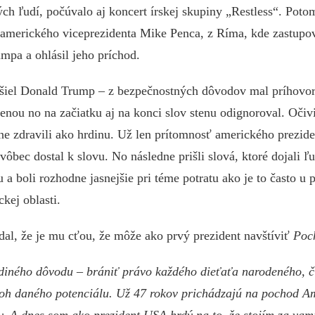
h ľudí, počúvalo aj koncert írskej skupiny „Restless“. Potom
 amerického viceprezidenta Mike Penca, z Ríma, kde zastupo
mpa a ohlásil jeho príchod.
šiel Donald Trump – z bezpečnostných dôvodov mal príhovor
enou no na začiatku aj na konci slov stenu odignoroval. Očivi
e zdravili ako hrdinu. Už len prítomnosť amerického preziden
vôbec dostal k slovu. No následne prišli slová, ktoré dojali ľ
a boli rozhodne jasnejšie pri téme potratu ako je to často u
kej oblasti.
al, že je mu cťou, že môže ako prvý prezident navštíviť
Poc
ediného dôvodu – brániť právo každého dieťaťa narodeného, 
oh daného potenciálu. Už 47 rokov prichádzajú na pochod Am