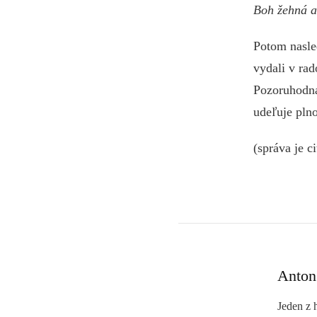
Boh žehná a
Potom nasled
vydali v ra
Pozoruhodná
udeľuje pln
(správa je c
Anton
Jeden z 