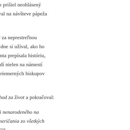
 prišiel neohlásený
val na návšteve pápeža
 za neprestreľnou
dne si užíval, ako ho
ta prepísala históriu,
udí nielen na námestí
 priemerných biskupov
hod za život
a pokračoval:
či nenarodeného na
eričania zo všetkých