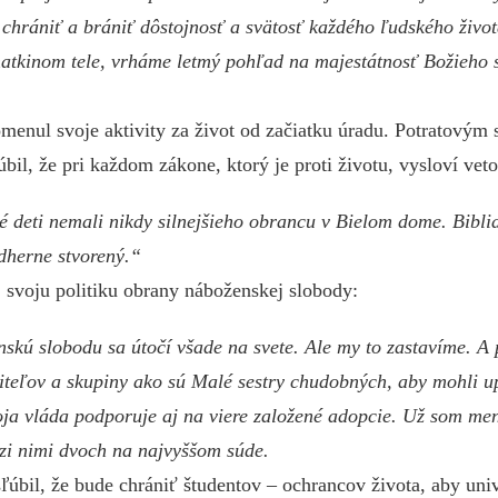
 chrániť a brániť dôstojnosť a svätosť každého ľudského živo
matkinom tele, vrháme letmý pohľad na majestátnosť Božieho 
enul svoje aktivity za život od začiatku úradu. Potratovým 
úbil, že pri každom zákone, ktorý je proti životu, vysloví veto
 deti nemali nikdy silnejšieho obrancu v Bielom dome. Bibli
dherne stvorený.“
 svoju politiku obrany náboženskej slobody:
skú slobodu sa útočí všade na svete. Ale my to zastavíme. A 
čiteľov a skupiny ako sú Malé sestry chudobných, aby mohli 
ja vláda podporuje aj na viere založené adopcie. Už som me
zi nimi dvoch na najvyššom súde.
ľúbil, že bude chrániť študentov – ochrancov života, aby univ