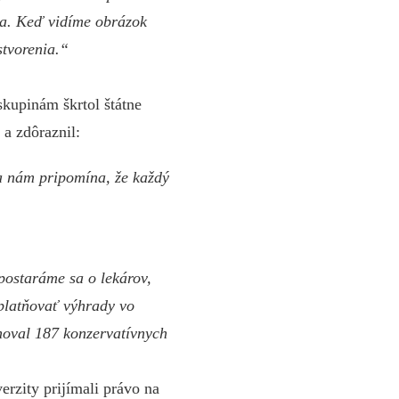
ta. Keď vidíme obrázok
stvorenia.“
skupinám škrtol štátne
 a zdôraznil:
a nám pripomína, že každý
postaráme sa o lekárov,
uplatňovať výhrady vo
noval 187 konzervatívnych
erzity prijímali právo na