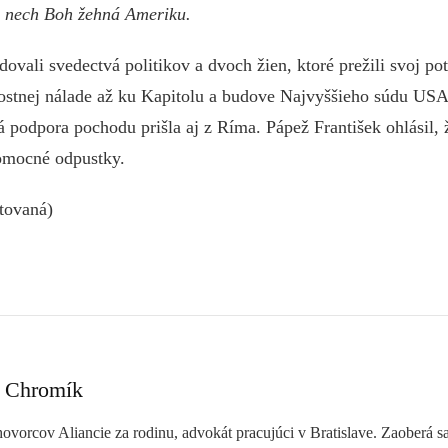
 nech Boh žehná Ameriku.
ovali svedectvá politikov a dvoch žien, ktoré prežili svoj po
dostnej nálade až ku Kapitolu a budove Najvyššieho súdu US
 podpora pochodu prišla aj z Ríma. Pápež František ohlásil,
omocné odpustky.
itovaná)
 Chromík
hovorcov Aliancie za rodinu, advokát pracujúci v Bratislave. Zaoberá 