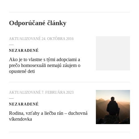
Odporúčané články
AKTUALIZOVANÉ
24. OKTÓBRA 2016
NEZARADENÉ
Ako je to vlastne s tými adopciami a
prečo homosexuáli nemajú záujem o
opustené deti
AKTUALIZOVANÉ
7. FEBRUÁRA 2023
NEZARADENÉ
Rodina, vzťahy a liečba rán – duchovná
víkendovka