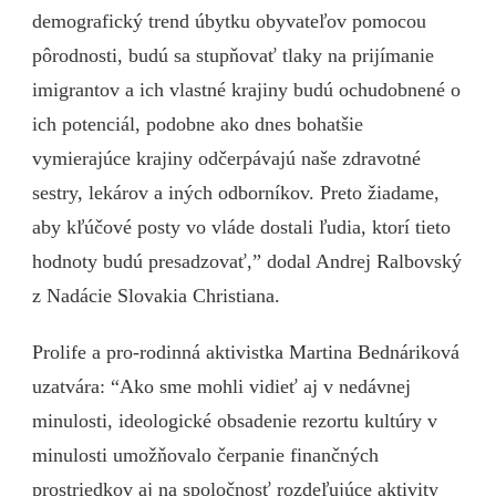
demografický trend úbytku obyvateľov pomocou
pôrodnosti, budú sa stupňovať tlaky na prijímanie
imigrantov a ich vlastné krajiny budú ochudobnené o
ich potenciál, podobne ako dnes bohatšie
vymierajúce krajiny odčerpávajú naše zdravotné
sestry, lekárov a iných odborníkov. Preto žiadame,
aby kľúčové posty vo vláde dostali ľudia, ktorí tieto
hodnoty budú presadzovať,” dodal Andrej Ralbovský
z Nadácie Slovakia Christiana.
Prolife a pro-rodinná aktivistka Martina Bednáriková
uzatvára: “Ako sme mohli vidieť aj v nedávnej
minulosti, ideologické obsadenie rezortu kultúry v
minulosti umožňovalo čerpanie finančných
prostriedkov aj na spoločnosť rozdeľujúce aktivity