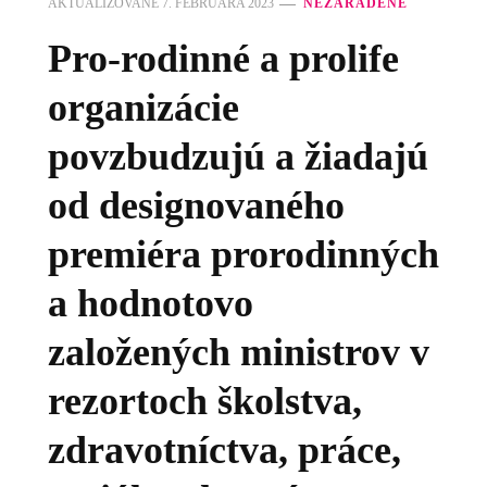
AKTUALIZOVANÉ
7. FEBRUÁRA 2023
NEZARADENÉ
Pro-rodinné a prolife
organizácie
povzbudzujú a žiadajú
od designovaného
premiéra prorodinných
a hodnotovo
založených ministrov v
rezortoch školstva,
zdravotníctva, práce,