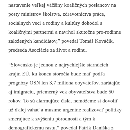
nastavenie veľkej väčšiny koaličných poslancov na
posty ministrov školstva, zdravotníctva práce,
sociálnych vecí a rodiny a kultúry dohodol s
koaličnými partnermi a navrhol skutočne pro-rodinne
založených kandidátov,” povedal Tomáš Kováčik,
predseda Asociácie za život a rodinu.
“Slovensko je jednou z najrýchlejšie starnúcich
krajín EÚ, ku koncu storočia bude mať podľa
prognózy OSN len 3,7 milióna obyvateľov, zarátajúc
aj imigráciu, priemerný vek obyvateľstva bude 50
rokov. To sú alarmujúce čísla, nemôžeme si dovoliť
už ďalej váhať a musíme urgentne realizovať politiky
smerujúce k zvýšeniu pôrodnosti a tým k
demografickému rastu,” povedal Patrik Daniška z