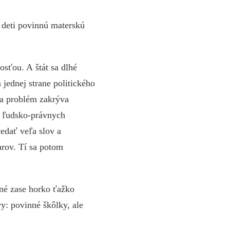
y deti povinnú materskú
sťou. A štát sa dlhé
 jednej strane politického
 sa problém zakrýva
v. ľudsko-právnych
vedať veľa slov a
arov. Tí sa potom
Iné zase horko ťažko
y: povinné škôlky, ale