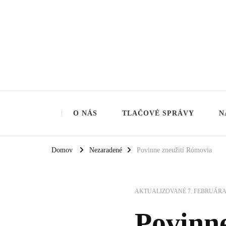
Aliancia za rodinu
O NÁS
TLAČOVÉ SPRÁVY
N
Domov
Nezaradené
Povinne zneužití Rómovia
AKTUALIZOVANÉ
7. FEBRUÁRA
Povinn