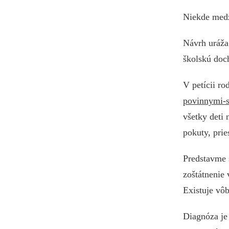
Niekde medzi
Návrh uráža 
školskú doc
V petícii ro
povinnymi-s
všetky deti
pokuty, prie
Predstavme 
zoštátnenie 
Existuje vô
Diagnóza je 