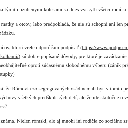
 týmito ozubenými kolesami sa dnes vyskytli všetci rodičia 
matky a otcov, lebo predpokladá, že nie sú schopní ani len pr
hádzku.
dičov, ktorú vrele odporúčam podpísať (
https://www.podpisem
kolkami/
) sú dobre popísané dôvody, pre ktoré je zavádzanie
 neobhájiteľné oproti súčasnému slobodnému výberu (zánik prá
stupky)
si, že Rómovia zo segregovaných osád nemali byť v tomto prí
výchovy všetkých predškolských detí, ale že ide skutočne o v
bec?
známa. Nielen rómski, ale aj mnohí iní rodičia zo sociálne zr