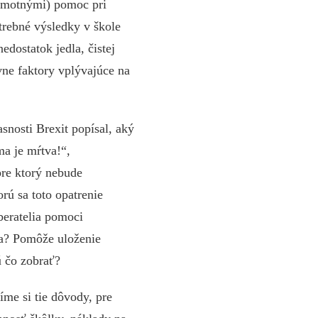
samotnými) pomoc pri
trebné výsledky v škole
dostatok jedla, čistej
vne faktory vplývajúce na
snosti Brexit popísal, aký
ma je mŕtva!“,
re ktorý nebude
rú sa toto opatrenie
beratelia pomoci
ba? Pomôže uloženie
ú čo zobrať?
íme si tie dôvody, pre