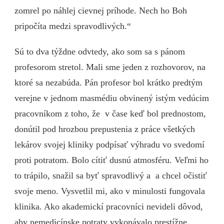
zomrel po náhlej cievnej príhode. Nech ho Boh
pripočíta medzi spravodlivých.“
Sú to dva týždne odvtedy, ako som sa s pánom
profesorom stretol. Mali sme jeden z rozhovorov, na
ktoré sa nezabúda. Pán profesor bol krátko predtým
verejne v jednom masmédiu obvinený istým vedúcim
pracovníkom z toho, že v čase keď bol prednostom,
donútil pod hrozbou prepustenia z práce všetkých
lekárov svojej kliniky podpísať výhradu vo svedomí
proti potratom. Bolo cítiť dusnú atmosféru. Veľmi ho
to trápilo, snažil sa byť spravodlivý a a chcel očistiť
svoje meno. Vysvetlil mi, ako v minulosti fungovala
klinika. Ako akademickí pracovníci nevideli dôvod,
aby nemedicínske potraty vykonávalo prestížne