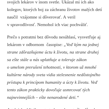
svojich lekárov v inom svetle. Ukázal mi ich ako
kolegov, ktorých boj za záchranu životov malých detí
naučil vzájomne si dôverovať. A veril
v spravodlivosť. Nemohol ich viac pochváliť.
Prečo s potratmi bez dôvodu nesúhlasí, vysvetľuje aj
lekárom v odbornom časopise:
„Veď kým na jednej
strane zdôrazňujeme úctu k životu, na strane druhej
sa ešte stále u nás uplatňuje a toleruje zákon
o umelom prerušení tehotnosti, v ktorom už mnohé
kultúrne národy sveta vidia stelesnenie nedôstojného
prístupu k princípom humanity a úcty k životu. Veď
tento zákon prakticky dovoľuje usmrcovať tých
najnevinnejších – ešte nenarodené deti.“