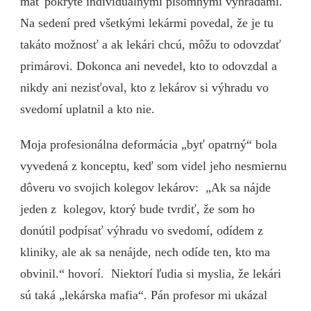
mať pokryté individuálnymi písomnými výhradami.
Na sedení pred všetkými lekármi povedal, že je tu
takáto možnosť a ak lekári chcú, môžu to odovzdať
primárovi. Dokonca ani nevedel, kto to odovzdal a
nikdy ani nezisťoval, kto z lekárov si výhradu vo
svedomí uplatnil a kto nie.
Moja profesionálna deformácia „byť opatrný“ bola
vyvedená z konceptu, keď som videl jeho nesmiernu
dôveru vo svojich kolegov lekárov: „Ak sa nájde
jeden z kolegov, ktorý bude tvrdiť, že som ho
donútil podpísať výhradu vo svedomí, odídem z
kliniky, ale ak sa nenájde, nech odíde ten, kto ma
obvinil.“ hovorí. Niektorí ľudia si myslia, že lekári
sú taká „lekárska mafia“. Pán profesor mi ukázal