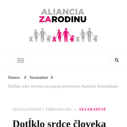
Aliancia za rodinu
Domov
Nezaradené
Dotĺklo srdce človeka (za pánom profesorom Karolom Holomáňom)
AKTUALIZOVANÉ
7. FEBRUÁRA 2023
NEZARADENÉ
Dotĺklo srdce človeka