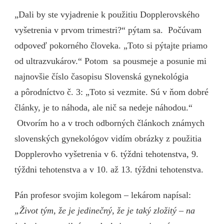
„Dali by ste vyjadrenie k použitiu Dopplerovského
vyšetrenia v prvom trimestri?“ pýtam sa. Počúvam
odpoveď pokorného človeka. „Toto si pýtajte priamo
od ultrazvukárov.“ Potom sa pousmeje a posunie mi
najnovšie číslo časopisu Slovenská gynekológia
a pôrodníctvo č. 3: „Toto si vezmite. Sú v ňom dobré
články, je to náhoda, ale nič sa nedeje náhodou.“
Otvorím ho a v troch odborných článkoch známych
slovenských gynekológov vidím obrázky z použitia
Dopplerovho vyšetrenia v 6. týždni tehotenstva, 9.
týždni tehotenstva a v 10. až 13. týždni tehotenstva.
Pán profesor svojim kolegom – lekárom napísal:
„Život tým, že je jedinečný, že je taký zložitý – na