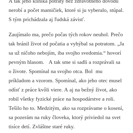
A tak jeho klinika potraty bez zdravotného dôvodu
nerobí a počet mamičiek, ktoré si ju vyberalo, stúpal.
S tým prichádzala aj ľudská závisť.
Zaujímalo ma, prečo počas tých rokov neuhol. Prečo
tak bránil život od počatia a vyhýbal sa potratom. „Ja
sa už ničoho nebojím, iba svojho svedomia.“ hovorí
pevným hlasom. A tak sme si sadli a rozprávali sa
o živote. Spomínal na svojho otca. Bol mu
príkladom a vzorom. Spomínal, ako jeho otec musel
odísť z práce kvôli viere. A aj na bežný život, ako
robil všetky fyzické práce na hospodárstve a roli.
Tešilo ho to. Medzitým, ako sa rozprávame o kosení,
sa pozerám na ruky človeka, ktorý priviedol na svet
tisíce detí. Zvláštne staré ruky.