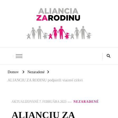
Aliancia za rodinu
Domov
Nezaradené
ALIANCIU ZA RODINU podporili viaceré cirkvi
AKTUALIZOVANÉ
7. FEBRUÁRA 2023
NEZARADENÉ
ALIANCIU ZA