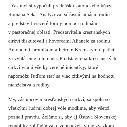
Účastníci si vypočuli prednášku katolíckeho kňaza
Romana Seka. Analyzoval súčasnú situáciu rodín
a predstavil viaceré formy pomoci rodinám
v pastoračnej oblasti. Predstavitelia kresťanských
cirkví diskutovali s hovorcami Aliancie za rodinu
Antonom Chromíkom a Petrom Kremským o petícii
za vyhlásenie referenda. Predstavitelia kresťanských
cirkví vítajú všetky verejné iniciatívy, ktoré
napomôžu ľuďom stať sa viac citlivými na hodnotu
manželstva a rodiny.
My, zástupcovia kresťanských cirkví, sa spolu so
všetkými ľuďmi dobrej vôle modlíme, aby všetci
poznali pravdu. Želáme si, aby aj Ústava Slovenskej
republiky zohľadňovala, že manželstvo je zväzkom